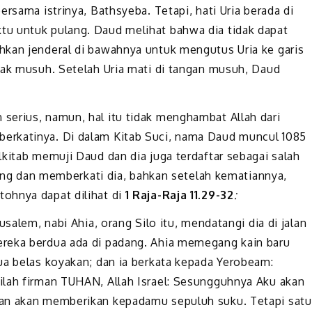
rsama istrinya, Bathsyeba. Tetapi, hati Uria berada di
u untuk pulang. Daud melihat bahwa dia tidak dapat
hkan jenderal di bawahnya untuk mengutus Uria ke garis
hak musuh. Setelah Uria mati di tangan musuh, Daud
serius, namun, hal itu tidak menghambat Allah dari
erkatinya. Di dalam Kitab Suci, nama Daud muncul 1085
kitab memuji Daud dan dia juga terdaftar sebagai salah
enang dan memberkati dia, bahkan setelah kematiannya,
ohnya dapat dilihat di
1 Raja-Raja 11.29-32
:
usalem, nabi Ahia, orang Silo itu, mendatangi dia di jalan
reka berdua ada di padang. Ahia memegang kain baru
ua belas koyakan; dan ia berkata kepada Yerobeam:
ilah firman TUHAN, Allah Israel: Sesungguhnya Aku akan
dan akan memberikan kepadamu sepuluh suku. Tetapi satu