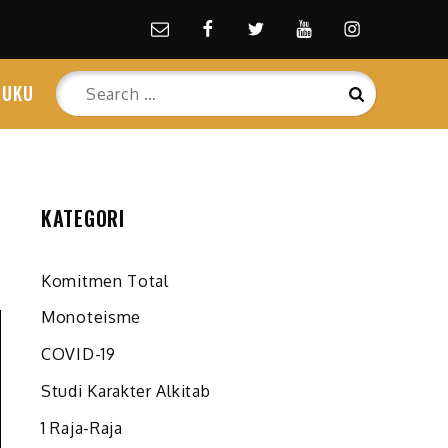
Email
facebook
Twitter
Youtube
Instagram
Search
BUKU
Search
for:
KATEGORI
Komitmen Total
Monoteisme
COVID-19
Studi Karakter Alkitab
1 Raja-Raja