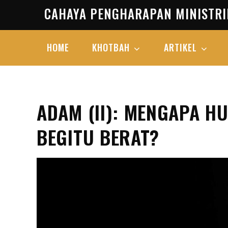
Skip
CAHAYA PENGHARAPAN MINISTRI
to
content
HOME
KHOTBAH
ARTIKEL
ADAM (II): MENGAPA H
BEGITU BERAT?