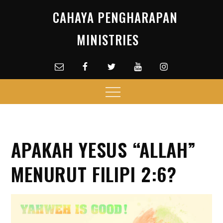
Skip
CAHAYA PENGHARAPAN
to
content
MINISTRIES
Email
facebook
Twitter
Youtube
Instagram
Menu
APAKAH YESUS “ALLAH”
MENURUT FILIPI 2:6?