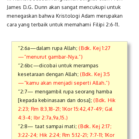
James D.G. Dunn akan sangat mencukupi untuk
menegaskan bahwa Kristologi Adam merupakan
cara yang terbaik untuk memahami Filipi 2:6-11.
“2:6a—dalam rupa Allah;
(Bdk. Kej 1:27
—“menurut gambar-Nya.”)
“2:6bc—dicobai untuk merampas
kesetaraan dengan Allah;
(Bdk. Kej 3:5
—“kamu akan menjadi seperti Allah.”)
“2:7— mengambil rupa seorang hamba
[kepada kebinasaan dan dosa];
(Bdk. Hik
2:23; Rm 8:3,18-21; 1Kor 15:42,47-49; Gal
4:3-4; Ibr 2:7a,9a,15.)
“2:8— taat sampai mati;
(Bdk. Kej 2:17;
3:22-24; Hik 2:24; Rm 5:12-21; 7:7-11; 1Kor