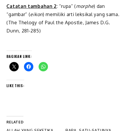
Catatan tambahan 2
: “rupa” (
morphe
) dan
“gambar” (
eikon
) memiliki arti leksikal yang sama.
(The Thelogy of Paul the Apostle, James D.G.
Dunn, 281-285)
BAGIKAN LINK:
LIKE THIS:
RELATED
ALLAH YANG SEKETIKA
BAPA, SATU-SATUNYA