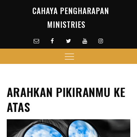
Skip
CAHAYA PENGHARAPAN
to
content
MINISTRIES
Email
facebook
Twitter
Youtube
Instagram
Menu
ARAHKAN PIKIRANMU KE
ATAS