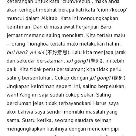
keterangan untuk kata ‘cium/kecup’, maka anda
akan terkejut melihat berapa kali kata ‘cium/kecup’
muncul dalam Alkitab. Kata ini mengungkapkan
keintiman. Dan di masa awal Perjanjian Baru,
jemaat memang saling mencium. Kita terlalu malu
– orang Tionghua terlalu malu melakukan hal ini.
bu1 hao3 yi4 si4
(不好意思). Lalu kita menjaga jarak
dan sekedar bersalaman.
Ju1 gong1
(鞠躬), ini lebih
baik. Kita tidak perlu bersalaman; kita tidak perlu
saling bersentuhan. Cukup dengan
ju1 gong1
(鞠躬).
Ungkapan keintiman seperti ini, saling berpelukan,
wah! Yang ini saja sudah cukup sukar. Saling
berciuman jelas tidak terbayangkan! Harus saya
akui bahwa saya sendiri memiliki masalah yang
sama. Suatu ketika, seorang saudara seiman
mengungkapkan kasihnya dengan mencium pipi