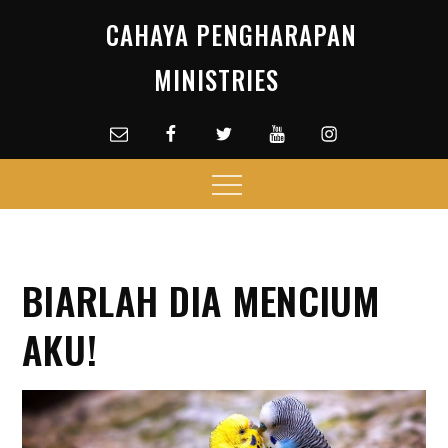
Skip
CAHAYA PENGHARAPAN
to
content
MINISTRIES
Email
facebook
Twitter
Youtube
Instagram
Menu
BIARLAH DIA MENCIUM
AKU!