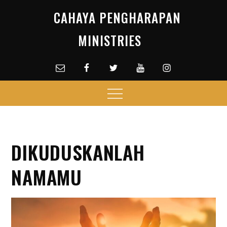
Skip
CAHAYA PENGHARAPAN
to
content
MINISTRIES
Email
facebook
Twitter
Youtube
Instagram
Menu
DIKUDUSKANLAH
NAMAMU