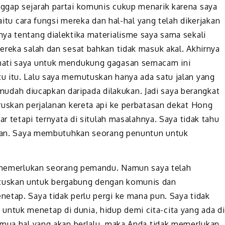
ggap sejarah partai komunis cukup menarik karena saya
yaitu cara fungsi mereka dan hal-hal yang telah dikerjakan
ya tentang dialektika materialisme saya sama sekali
ereka salah dan sesat bahkan tidak masuk akal. Akhirnya
hati saya untuk mendukung gagasan semacam ini
u itu. Lalu saya memutuskan hanya ada satu jalan yang
h mudah diucapkan daripada dilakukan. Jadi saya berangkat
ruskan perjalanan kereta api ke perbatasan dekat Hong
ar tetapi ternyata di situlah masalahnya. Saya tidak tahu
 aman. Saya membutuhkan seorang penuntun untuk
ak memerlukan seorang pemandu. Namun saya telah
tuskan untuk bergabung dengan komunis dan
etap. Saya tidak perlu pergi ke mana pun. Saya tidak
tuk menetap di dunia, hidup demi cita-cita yang ada di
emua hal yang akan berlalu, maka Anda tidak memerlukan