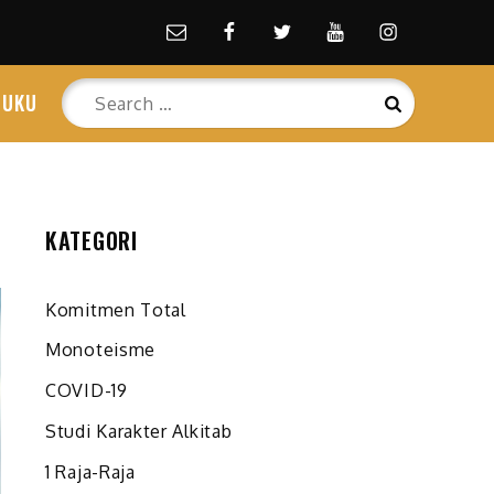
Email
facebook
Twitter
Youtube
Instagram
Search
BUKU
Search
for:
KATEGORI
Komitmen Total
Monoteisme
COVID-19
Studi Karakter Alkitab
1 Raja-Raja