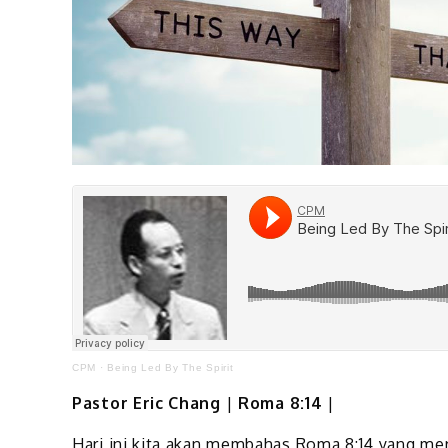
CPM
·
Being Led By The Spirit
Pastor Eric Chang
|
Roma 8:14
|
Hari ini kita akan membahas Roma 8:14 yang meru