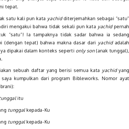
ni tepat.
dak satu kali pun kata
yachid
diterjemahkan sebagai “satu
ndiri mengakui bahwa tidak sekali pun kata
yachid
perna
tuk “satu”! Ia tampaknya tidak sadar bahwa ia sedan
ui (dengan tepat) bahwa makna dasar dari
yachid
adala
sanya dipakai dalam konteks seperti
only son
(anak tunggal)
a.
akan sebuah daftar yang berisi semua kata
yachid
yan
ng saya kumpulkan dari program Bibleworks. Nomor aya
brani):
tunggal
itu
ang
tunggal
kepada-Ku
ang
tunggal
kepada-Ku