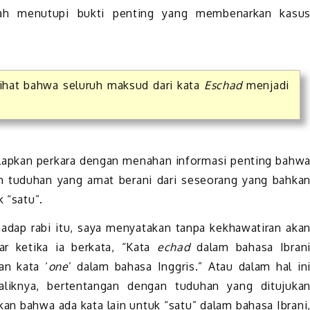
telah menutupi bukti penting yang membenarkan kasu
elihat bahwa seluruh maksud dari kata
Eschad
menjadi
gelapkan perkara dengan menahan informasi penting bahw
an tuduhan yang amat berani dari seseorang yang bahka
k “satu”.
adap rabi itu, saya menyatakan tanpa kekhawatiran aka
nar ketika ia berkata, “Kata
echad
dalam bahasa Ibran
an kata ‘
one
’ dalam bahasa Inggris.” Atau dalam hal in
aliknya, bertentangan dengan tuduhan yang ditujuka
tkan bahwa ada kata lain untuk “satu” dalam bahasa Ibrani