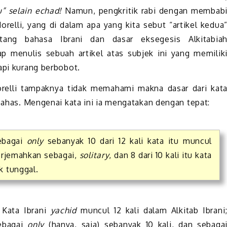
” selain echad!
Namun, pengkritik rabi dengan membab
elli, yang di dalam apa yang kita sebut “artikel kedua
tang bahasa Ibrani dan dasar eksegesis Alkitabia
ap menulis sebuah artikel atas subjek ini yang memilik
api kurang berbobot.
elli tampaknya tidak memahami makna dasar dari kat
bahas. Mengenai kata ini ia mengatakan dengan tepat:
bagai
only
sebanyak 10 dari 12 kali kata itu muncul
terjemahkan sebagai,
solitary
, dan 8 dari 10 kali itu kata
k tunggal.
: Kata Ibrani
yachid
muncul 12 kali dalam Alkitab Ibrani
bagai
only
(hanya, saja) sebanyak 10 kali, dan sebaga