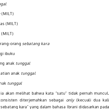
ggal
a
(MILT)
das (MILT)
 (MILT)
rang-orang
sebatang kara
gi ibuku
ng anak
tunggal
tian anak
tunggal
anak
tunggal
, ia akan melihat bahwa kata “satu” tidak pernah muncul
onsisten diterjemahkan sebagai
only
(kecuali dua kal
, “sebatang kara” yang dalam bahasa Ibrani didasarkan pad