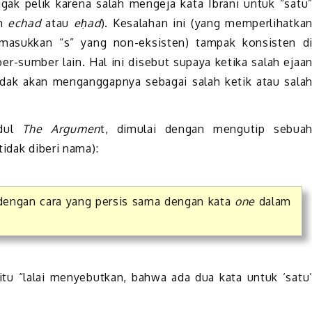
gak pelik karena salah mengeja kata Ibrani untuk “satu
ah
echad
atau
eḥad
). Kesalahan ini (yang memperlihatka
emasukkan “s” yang non-eksisten) tampak konsisten d
er-sumber lain. Hal ini disebut supaya ketika salah ejaa
dak akan menganggapnya sebagai salah ketik atau sala
udul
The Argumen
t, dimulai dengan mengutip sebua
tidak diberi nama):
 dengan cara yang persis sama dengan kata
one
dalam
itu “lalai menyebutkan, bahwa ada dua kata untuk ‘satu