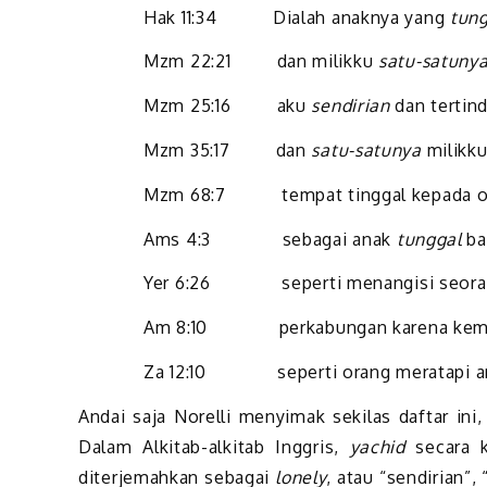
Hak 11:34 Dialah anaknya yang
tun
Mzm 22:21 dan milikku
satu-satuny
Mzm 25:16 aku
sendirian
dan tertin
Mzm 35:17 dan
satu-satunya
milikku
Mzm 68:7 tempat tinggal kepada o
Ams 4:3 sebagai anak
tunggal
ba
Yer 6:26 seperti menangisi seora
Am 8:10 perkabungan karena kema
Za 12:10 seperti orang meratapi 
Andai saja Norelli menyimak sekilas daftar ini
Dalam Alkitab-alkitab Inggris,
yachid
secara k
diterjemahkan sebagai
lonely
, atau “sendirian”