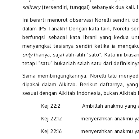
solitary
(tersendiri, tunggal) sebanyak dua kali. I
Ini berarti menurut observasi Norelli sendiri, ti
dalam JPS Tanakh! Dengan kata lain, Norelli se
berfungsi sebagai kata Ibrani yang kedua un
menyangkal tesisnya sendiri ketika ia mengak
only
(hanya, saja) alih-alih “satu”. Kata ini bia
tetapi “satu” bukanlah salah satu dari definisiny
Sama membingungkannya, Norelli lalu menyedi
dipakai dalam Alkitab. Berikut daftarnya, ya
sesuai dengan Alkitab Indonesia, bukan Alkitab I
Kej 22:2 Ambillah anakmu yang
Kej 22:12 menyerahkan anakmu y
Kej 22:16 menyerahkan anakmu y