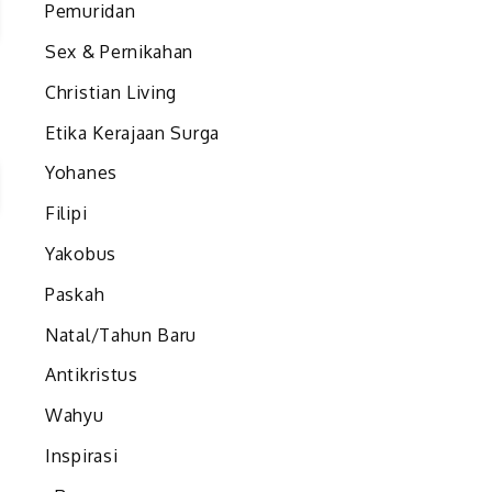
Pemuridan
Sex & Pernikahan
Christian Living
Etika Kerajaan Surga
Yohanes
Filipi
Yakobus
a
Paskah
n
g
Natal/Tahun Baru
a
Antikristus
a
Wahyu
h
Inspirasi