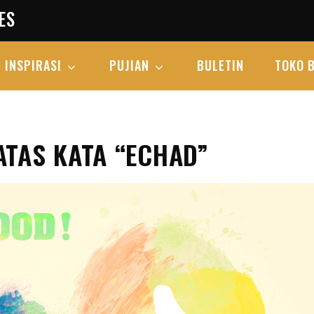
ES
INSPIRASI
PUJIAN
BULETIN
TOKO 
ATAS KATA “ECHAD”