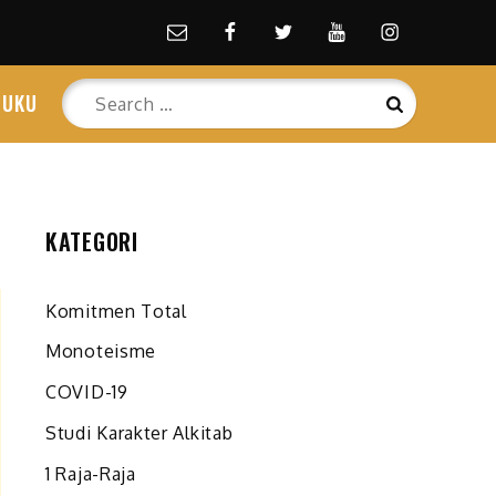
Email
facebook
Twitter
Youtube
Instagram
Search
BUKU
Search
for:
KATEGORI
Komitmen Total
Monoteisme
COVID-19
Studi Karakter Alkitab
1 Raja-Raja