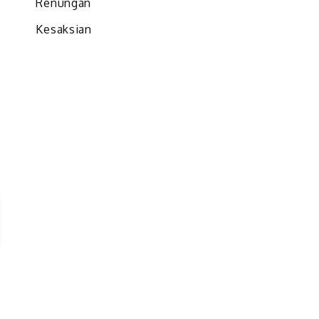
Renungan
”
n
Kesaksian
i
n
h
h
’