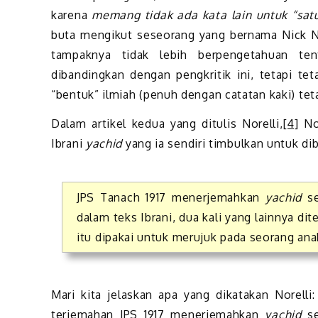
karena
memang tidak ada kata lain untuk “satu
buta mengikut seseorang yang bernama Nick Nor
tampaknya tidak lebih berpengetahuan ten
dibandingkan dengan pengkritik ini, tetapi tet
“bentuk” ilmiah (penuh dengan catatan kaki) tet
Dalam artikel kedua yang ditulis Norelli,
[4]
Nor
Ibrani
yachid
yang ia sendiri timbulkan untuk di
JPS Tanach 1917 menerjemahkan
yachid
se
dalam teks Ibrani, dua kali yang lainnya di
itu dipakai untuk merujuk pada seorang ana
Mari kita jelaskan apa yang dikatakan Norelli
terjemahan JPS 1917 menerjemahkan
yachid
se