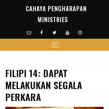
Skip
CAHAYA PENGHARAPAN
to
content
MINISTRIES
Email
facebook
Twitter
Youtube
Instagram
Menu
FILIPI 14: DAPAT
MELAKUKAN SEGALA
PERKARA