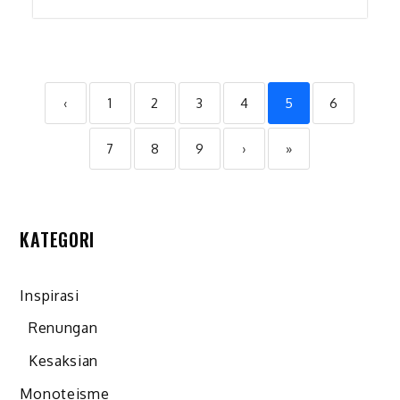
‹
1
2
3
4
5
6
7
8
9
›
»
KATEGORI
Inspirasi
Renungan
Kesaksian
Monoteisme