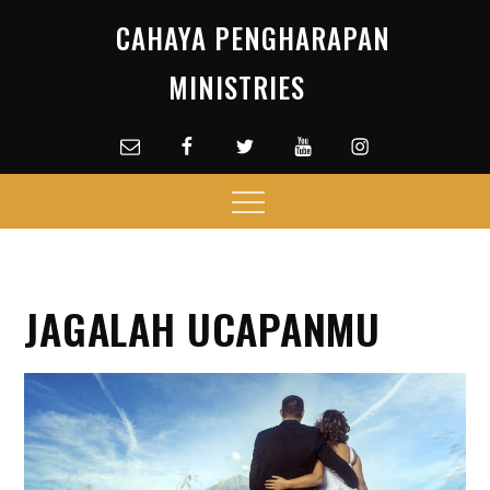
Skip
CAHAYA PENGHARAPAN
to
content
MINISTRIES
Email
facebook
Twitter
Youtube
Instagram
Menu
JAGALAH UCAPANMU