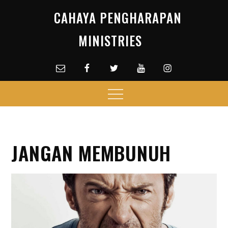
Skip
CAHAYA PENGHARAPAN
to
content
MINISTRIES
Email
facebook
Twitter
Youtube
Instagram
Menu
JANGAN MEMBUNUH