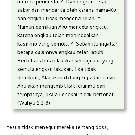
3
mereka pendusta.
Dan engkau tetap
sabar dan menderita oleh karena nama-Ku;
4
dan engkau tidak mengenal lelah.
Namun demikian Aku mencela engkau,
karena engkau telah meninggalkan
5
kasihmu yang semula.
Sebab itu ingatlah
betapa dalamnya engkau telah jatuh!
Bertobatlah dan lakukanlah lagi apa yang
semula engkau lakukan. Jika tidak
demikian, Aku akan datang kepadamu dan
Aku akan mengambil kaki dianmu dari
tempatnya, jikalau engkau tidak bertobat.
(Wahyu 2:2-3)
Yesus tidak menegur mereka tentang dosa,