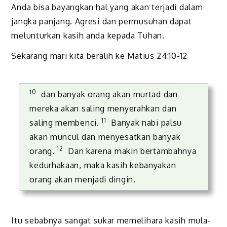
Anda bisa bayangkan hal yang akan terjadi dalam
jangka panjang. Agresi dan permusuhan dapat
melunturkan kasih anda kepada Tuhan.
Sekarang mari kita beralih ke Matius 24:10-12
10
dan banyak orang akan murtad dan
mereka akan saling menyerahkan dan
11
saling membenci.
Banyak nabi palsu
akan muncul dan menyesatkan banyak
12
orang.
Dan karena makin bertambahnya
kedurhakaan, maka kasih kebanyakan
orang akan menjadi dingin.
Itu sebabnya sangat sukar memelihara kasih mula-