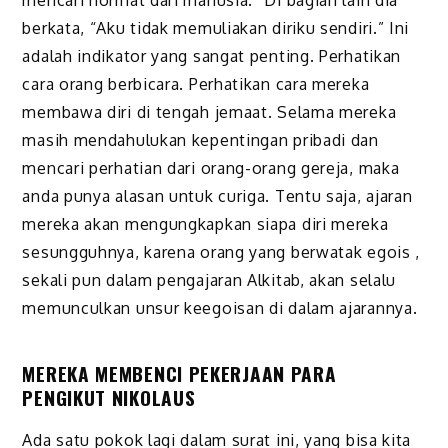
mencari hormat dari manusia.” Di bagian lain dia
berkata, “Aku tidak memuliakan diriku sendiri.” Ini
adalah indikator yang sangat penting. Perhatikan
cara orang berbicara. Perhatikan cara mereka
membawa diri di tengah jemaat. Selama mereka
masih mendahulukan kepentingan pribadi dan
mencari perhatian dari orang-orang gereja, maka
anda punya alasan untuk curiga. Tentu saja, ajaran
mereka akan mengungkapkan siapa diri mereka
sesungguhnya, karena orang yang berwatak egois ,
sekali pun dalam pengajaran Alkitab, akan selalu
memunculkan unsur keegoisan di dalam ajarannya.
MEREKA MEMBENCI PEKERJAAN PARA
PENGIKUT NIKOLAUS
Ada satu pokok lagi dalam surat ini, yang bisa kita