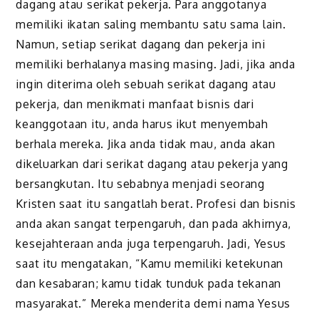
dagang atau serikat pekerja. Para anggotanya
memiliki ikatan saling membantu satu sama lain.
Namun, setiap serikat dagang dan pekerja ini
memiliki berhalanya masing masing. Jadi, jika anda
ingin diterima oleh sebuah serikat dagang atau
pekerja, dan menikmati manfaat bisnis dari
keanggotaan itu, anda harus ikut menyembah
berhala mereka. Jika anda tidak mau, anda akan
dikeluarkan dari serikat dagang atau pekerja yang
bersangkutan. Itu sebabnya menjadi seorang
Kristen saat itu sangatlah berat. Profesi dan bisnis
anda akan sangat terpengaruh, dan pada akhirnya,
kesejahteraan anda juga terpengaruh. Jadi, Yesus
saat itu mengatakan, “Kamu memiliki ketekunan
dan kesabaran; kamu tidak tunduk pada tekanan
masyarakat.” Mereka menderita demi nama Yesus