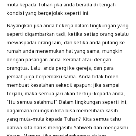
mula kepada Tuhan jika anda berada di tengah
kondisi yang bergejolak seperti ini.
Bayangkan jika anda bekerja dalam lingkungan yang
seperti digambarkan tadi, ketika setiap orang selalu
mewaspadai orang lain, dan ketika anda pulang ke
rumah anda menemukan hal yang sama, mungkin
dengan pasangan anda, kerabat atau dengan
orangtua. Lalu, anda pergi ke gereja, dan para
jemaat juga berperilaku sama. Anda tidak boleh
membuat kesalahan sekecil apapun: jika sampai
terjadi, maka semua jari akan tertuju kepada anda,
“Itu semua salahmu!” Dalam lingkungan seperti ini,
bagaimana mungkin kita bisa memelihara kasih
yang mula-mula kepada Tuhan? Kita semua tahu
bahwa kita harus mengasihi Yahweh dan mengasihi