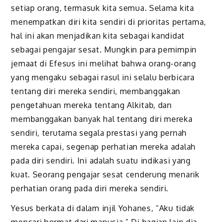
setiap orang, termasuk kita semua. Selama kita
menempatkan diri kita sendiri di prioritas pertama,
hal ini akan menjadikan kita sebagai kandidat
sebagai pengajar sesat. Mungkin para pemimpin
jemaat di Efesus ini melihat bahwa orang-orang
yang mengaku sebagai rasul ini selalu berbicara
tentang diri mereka sendiri, membanggakan
pengetahuan mereka tentang Alkitab, dan
membanggakan banyak hal tentang diri mereka
sendiri, terutama segala prestasi yang pernah
mereka capai, segenap perhatian mereka adalah
pada diri sendiri. Ini adalah suatu indikasi yang
kuat. Seorang pengajar sesat cenderung menarik
perhatian orang pada diri mereka sendiri.
Yesus berkata di dalam injil Yohanes, “Aku tidak