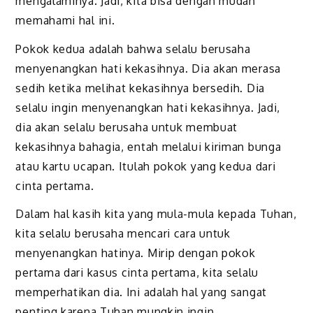
mengalaminya. Jadi, kita bisa dengan mudah
memahami hal ini.
Pokok kedua adalah bahwa selalu berusaha
menyenangkan hati kekasihnya. Dia akan merasa
sedih ketika melihat kekasihnya bersedih. Dia
selalu ingin menyenangkan hati kekasihnya. Jadi,
dia akan selalu berusaha untuk membuat
kekasihnya bahagia, entah melalui kiriman bunga
atau kartu ucapan. Itulah pokok yang kedua dari
cinta pertama.
Dalam hal kasih kita yang mula-mula kepada Tuhan,
kita selalu berusaha mencari cara untuk
menyenangkan hatinya. Mirip dengan pokok
pertama dari kasus cinta pertama, kita selalu
memperhatikan dia. Ini adalah hal yang sangat
penting karena Tuhan mungkin ingin