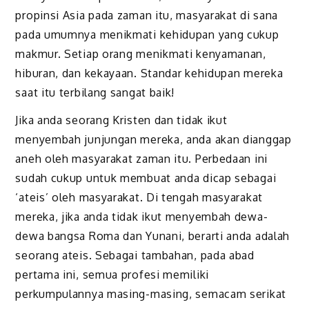
propinsi Asia pada zaman itu, masyarakat di sana
pada umumnya menikmati kehidupan yang cukup
makmur. Setiap orang menikmati kenyamanan,
hiburan, dan kekayaan. Standar kehidupan mereka
saat itu terbilang sangat baik!
Jika anda seorang Kristen dan tidak ikut
menyembah junjungan mereka, anda akan dianggap
aneh oleh masyarakat zaman itu. Perbedaan ini
sudah cukup untuk membuat anda dicap sebagai
‘ateis’ oleh masyarakat. Di tengah masyarakat
mereka, jika anda tidak ikut menyembah dewa-
dewa bangsa Roma dan Yunani, berarti anda adalah
seorang ateis. Sebagai tambahan, pada abad
pertama ini, semua profesi memiliki
perkumpulannya masing-masing, semacam serikat