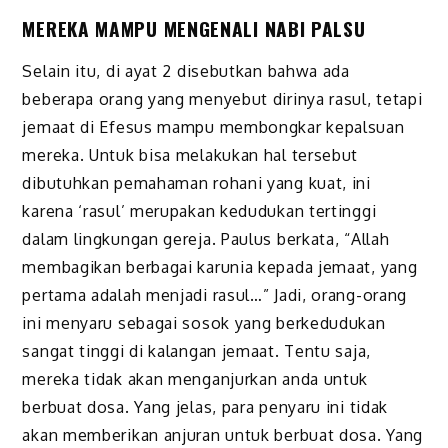
MEREKA MAMPU MENGENALI NABI PALSU
Selain itu, di ayat 2 disebutkan bahwa ada
beberapa orang yang menyebut dirinya rasul, tetapi
jemaat di Efesus mampu membongkar kepalsuan
mereka. Untuk bisa melakukan hal tersebut
dibutuhkan pemahaman rohani yang kuat, ini
karena ‘rasul’ merupakan kedudukan tertinggi
dalam lingkungan gereja. Paulus berkata, “Allah
membagikan berbagai karunia kepada jemaat, yang
pertama adalah menjadi rasul…” Jadi, orang-orang
ini menyaru sebagai sosok yang berkedudukan
sangat tinggi di kalangan jemaat. Tentu saja,
mereka tidak akan menganjurkan anda untuk
berbuat dosa. Yang jelas, para penyaru ini tidak
akan memberikan anjuran untuk berbuat dosa. Yang