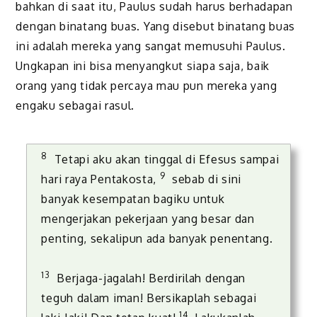
bahkan di saat itu, Paulus sudah harus berhadapan
dengan binatang buas. Yang disebut binatang buas
ini adalah mereka yang sangat memusuhi Paulus.
Ungkapan ini bisa menyangkut siapa saja, baik
orang yang tidak percaya mau pun mereka yang
engaku sebagai rasul.
8
Tetapi aku akan tinggal di Efesus sampai
9
hari raya Pentakosta,
sebab di sini
banyak kesempatan bagiku untuk
mengerjakan pekerjaan yang besar dan
penting, sekalipun ada banyak penentang.
13
Berjaga-jagalah! Berdirilah dengan
teguh dalam iman! Bersikaplah sebagai
14