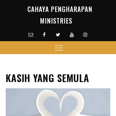
Skip
CAHAYA PENGHARAPAN
to
content
MINISTRIES
Email
facebook
Twitter
Youtube
Instagram
Menu
KASIH YANG SEMULA