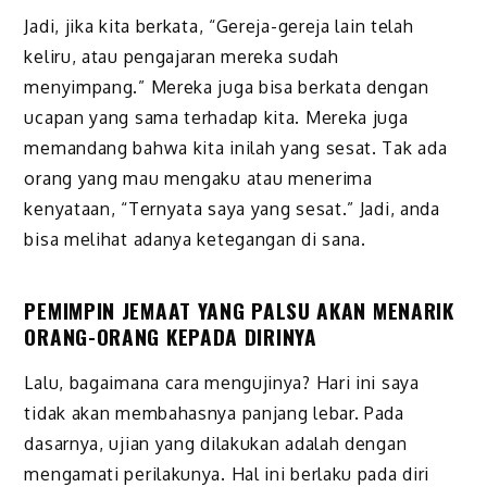
Jadi, jika kita berkata, “Gereja-gereja lain telah
keliru, atau pengajaran mereka sudah
menyimpang.” Mereka juga bisa berkata dengan
ucapan yang sama terhadap kita. Mereka juga
memandang bahwa kita inilah yang sesat. Tak ada
orang yang mau mengaku atau menerima
kenyataan, “Ternyata saya yang sesat.” Jadi, anda
bisa melihat adanya ketegangan di sana.
PEMIMPIN JEMAAT YANG PALSU AKAN MENARIK
ORANG-ORANG KEPADA DIRINYA
Lalu, bagaimana cara mengujinya? Hari ini saya
tidak akan membahasnya panjang lebar. Pada
dasarnya, ujian yang dilakukan adalah dengan
mengamati perilakunya. Hal ini berlaku pada diri