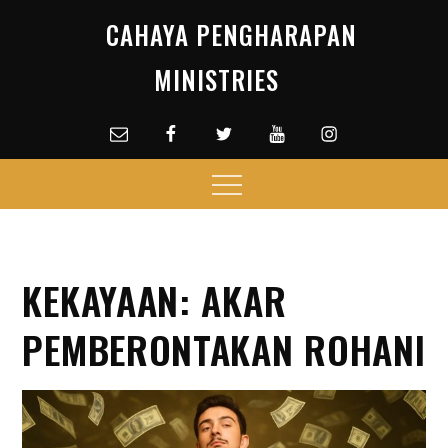
Skip
CAHAYA PENGHARAPAN
to
content
MINISTRIES
Email
facebook
Twitter
Youtube
Instagram
Menu
KEKAYAAN: AKAR
PEMBERONTAKAN ROHANI