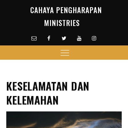
Skip
CAHAYA PENGHARAPAN
to
content
MINISTRIES
Email
facebook
Twitter
Youtube
Instagram
Menu
KESELAMATAN DAN
KELEMAHAN