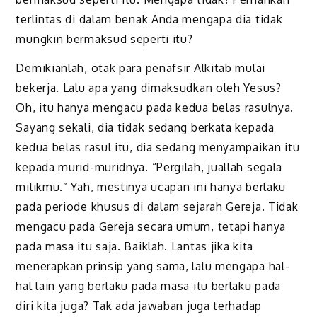
terlintas di dalam benak Anda mengapa
d
ia tidak
mungkin bermaksud seperti itu?
Demikianlah, otak para penafsir Alkitab mulai
bekerja. Lalu apa yang dimaksudkan oleh Yesus?
Oh, itu hanya mengacu pada kedua belas rasul
n
ya.
Sayang sekali,
d
ia tidak sedang berkata kepada
kedua belas rasul itu,
d
ia sedang
menyampaikan itu
kepada murid-murid
n
ya. “Pergilah, juallah segala
milikmu.” Yah, mestinya ucapan ini hanya berlaku
pada periode khusus di dalam sejarah Gereja. Tidak
mengacu pada Gereja secara umum, tetapi hanya
pada masa itu saja. Baiklah. Lantas jika kita
menerapkan prinsip yang sama, lalu mengapa hal-
hal lain yang berlaku pada masa itu berlaku pada
diri kita juga? Tak ada jawaban juga terhadap