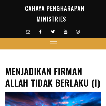
Skip
CAHAYA PENGHARAPAN
to
content
MINISTRIES
Email
facebook
Twitter
Youtube
Instagram
Menu
MENJADIKAN FIRMAN
ALLAH TIDAK BERLAKU (I)