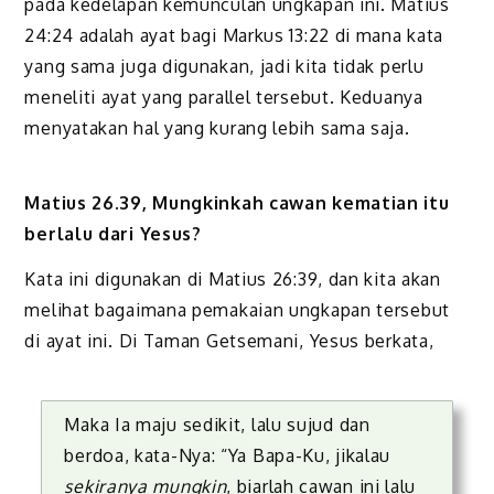
pada kedelapan kemunculan ungkapan ini.
Matius
24:24
adalah ayat
bagi
Markus 13:22
di man
a kata
yang sama juga digunakan, jadi kita tidak perlu
meneliti ayat yang parallel tersebut. Keduanya
menyatakan hal yang kurang
l
ebih sama saja.
Matius 26.39, Mungkinkah cawan kematian itu
berlalu dari Yesus?
Kata ini digunakan di
Matius 26:39
, d
an kita akan
melihat bagaimana pemakaian ungkapan tersebut
di ayat ini. Di Taman Getsemani, Yesus berkata,
Maka Ia maju sedikit, lalu sujud dan
berdoa, kata-Nya: “Ya Bapa-Ku, jikalau
sekiranya mungkin
, biarlah cawan ini lalu