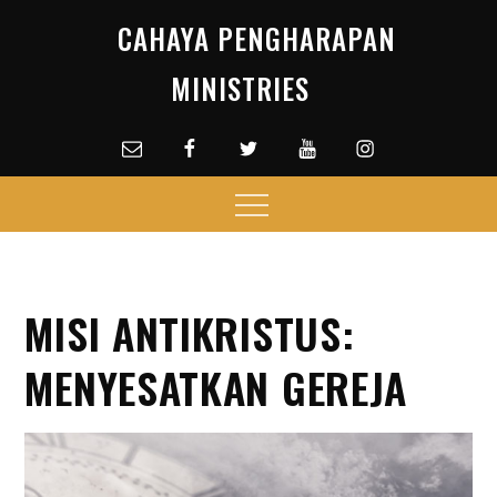
Skip
CAHAYA PENGHARAPAN
to
content
MINISTRIES
Email
facebook
Twitter
Youtube
Instagram
Menu
MISI ANTIKRISTUS:
MENYESATKAN GEREJA