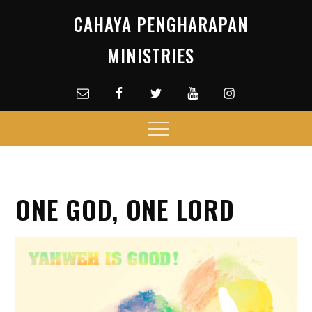
Skip
CAHAYA PENGHARAPAN
to
content
MINISTRIES
Email
facebook
Twitter
Youtube
Instagram
Menu
ONE GOD, ONE LORD