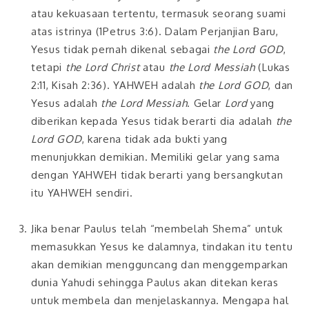
atau kekuasaan tertentu, termasuk seorang suami
atas istrinya (1Petrus 3:6). Dalam Perjanjian Baru,
Yesus tidak pernah dikenal sebagai
the Lord GOD
,
tetapi
the Lord Christ
atau
the Lord Messiah
(Lukas
2:11, Kisah 2:36). YAHWEH adalah
the Lord GOD
, dan
Yesus adalah
the Lord Messiah
. Gelar
Lord
yang
diberikan kepada Yesus tidak berarti dia adalah
the
Lord GOD
, karena tidak ada bukti yang
menunjukkan demikian. Memiliki gelar yang sama
dengan YAHWEH tidak berarti yang bersangkutan
itu YAHWEH sendiri.
Jika benar Paulus telah “membelah Shema” untuk
memasukkan Yesus ke dalamnya, tindakan itu tentu
akan demikian mengguncang dan menggemparkan
dunia Yahudi sehingga Paulus akan ditekan keras
untuk membela dan menjelaskannya. Mengapa hal