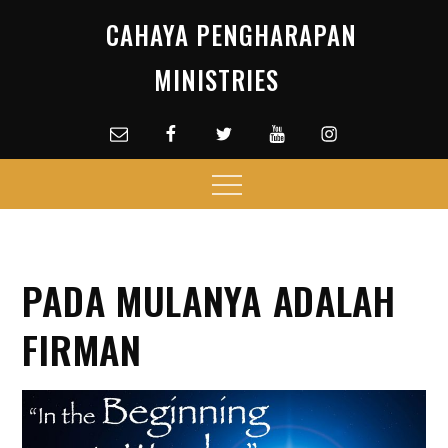
Skip
CAHAYA PENGHARAPAN
to
content
MINISTRIES
Email
facebook
Twitter
Youtube
Instagram
Menu
PADA MULANYA ADALAH
FIRMAN