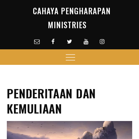
Skip
CAHAYA PENGHARAPAN
to
content
MINISTRIES
Email
facebook
Twitter
Youtube
Instagram
Menu
PENDERITAAN DAN
KEMULIAAN