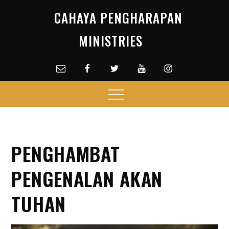
Skip
CAHAYA PENGHARAPAN
to
content
MINISTRIES
Email
facebook
Twitter
Youtube
Instagram
Menu
PENGHAMBAT
PENGENALAN AKAN
TUHAN