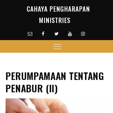
Skip
CAHAYA PENGHARAPAN
to
content
MINISTRIES
Email
facebook
Twitter
Youtube
Instagram
Menu
PERUMPAMAAN TENTANG
PENABUR (II)