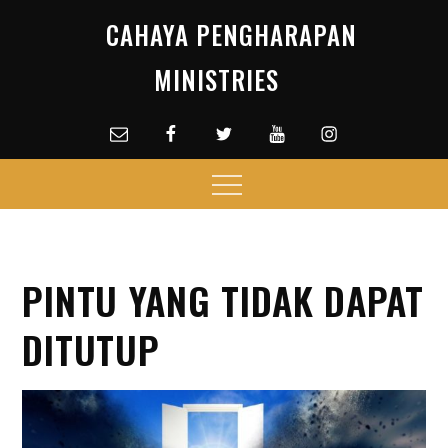
Skip
CAHAYA PENGHARAPAN
to
content
MINISTRIES
Email
facebook
Twitter
Youtube
Instagram
Menu
PINTU YANG TIDAK DAPAT
DITUTUP