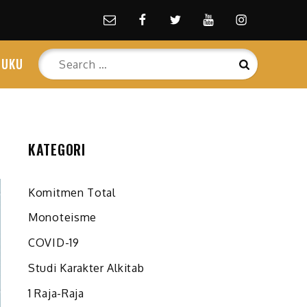
Email
facebook
Twitter
Youtube
Instagram
Search
BUKU
Search
for:
KATEGORI
Komitmen Total
Monoteisme
COVID-19
Studi Karakter Alkitab
1 Raja-Raja