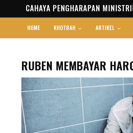
Skip
CAHAYA PENGHARAPAN MINISTRI
to
content
HOME
KHOTBAH
ARTIKEL
RUBEN MEMBAYAR HAR