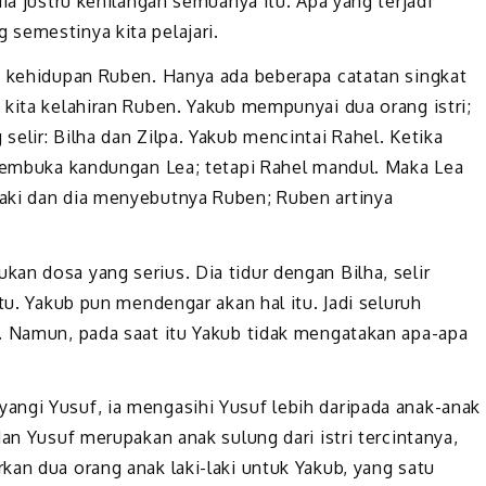
ia justru kehilangan semuanya itu. Apa yang terjadi
semestinya kita pelajari.
g kehidupan Ruben. Hanya ada beberapa catatan singkat
 kita kelahiran Ruben. Yakub mempunyai dua orang istri;
elir: Bilha dan Zilpa. Yakub mencintai Rahel. Ketika
 membuka kandungan Lea; tetapi Rahel mandul. Maka Lea
aki dan dia menyebutnya Ruben; Ruben artinya
an dosa yang serius. Dia tidur dengan Bilha, selir
tu. Yakub pun mendengar akan hal itu. Jadi seluruh
. Namun, pada saat itu Yakub tidak mengatakan apa-apa
angi Yusuf, ia mengasihi Yusuf lebih daripada anak-anak
an Yusuf merupakan anak sulung dari istri tercintanya,
kan dua orang anak laki-laki untuk Yakub, yang satu