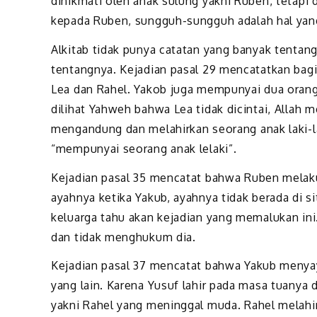
dinikmati oleh anak sulung yakni Ruben, tetapi d
kepada Ruben, sungguh-sungguh adalah hal yang 
Alkitab tidak punya catatan yang banyak tentan
tentangnya. Kejadian pasal 29 mencatatkan bagi
Lea dan Rahel. Yakob juga mempunyai dua orang s
dilihat Yahweh bahwa Lea tidak dicintai, Allah
mengandung dan melahirkan seorang anak laki-l
“mempunyai seorang anak lelaki”.
Kejadian pasal 35 mencatat bahwa Ruben melakuk
ayahnya ketika Yakub, ayahnya tidak berada di si
keluarga tahu akan kejadian yang memalukan ini
dan tidak menghukum dia.
Kejadian pasal 37 mencatat bahwa Yakub menyay
yang lain. Karena Yusuf lahir pada masa tuanya d
yakni Rahel yang meninggal muda. Rahel melahir