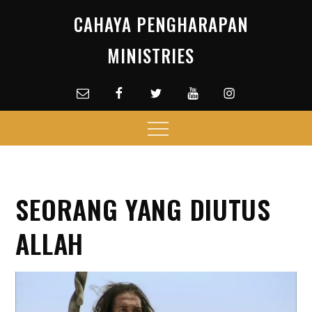
Skip
CAHAYA PENGHARAPAN
to
content
MINISTRIES
Email
facebook
Twitter
Youtube
Instagram
Menu
SEORANG YANG DIUTUS
ALLAH