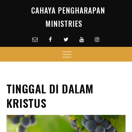
Skip
CAHAYA PENGHARAPAN
to
content
MINISTRIES
Email
facebook
Twitter
Youtube
Instagram
Menu
TINGGAL DI DALAM
KRISTUS