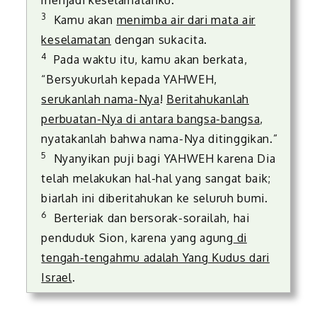
menjadi keselamatanku.”
3
Kamu akan
menimba air dari mata air
keselamatan
dengan sukacita.
4
Pada waktu itu, kamu akan berkata,
“Bersyukurlah kepada YAHWEH,
serukanlah nama-Nya
!
Beritahukanlah
perbuatan-Nya di antara bangsa-bangsa
,
nyatakanlah bahwa nama-Nya ditinggikan.”
5
Nyanyikan puji bagi YAHWEH karena Dia
telah melakukan hal-hal yang sangat baik;
biarlah ini diberitahukan ke seluruh bumi.
6
Berteriak dan bersorak-sorailah, hai
penduduk Sion, karena yang agung
di
tengah-tengahmu adalah Yang Kudus dari
Israel
.