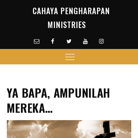
Skip
CAHAYA PENGHARAPAN
to
content
MINISTRIES
Email
facebook
Twitter
Youtube
Instagram
Menu
YA BAPA, AMPUNILAH
MEREKA…