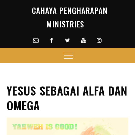
Skip
CAHAYA PENGHARAPAN
to
content
MINISTRIES
Email
facebook
Twitter
Youtube
Instagram
Menu
YESUS SEBAGAI ALFA DAN
OMEGA