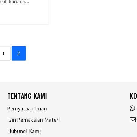
sih karunia...
1
2
TENTANG KAMI
KO
Pernyataan Iman
Izin Pemakaian Materi
Hubungi Kami