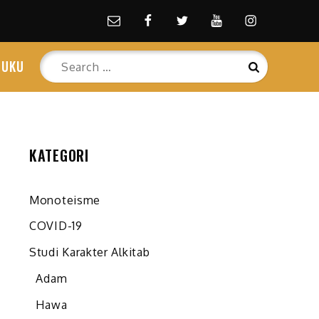
Email
facebook
Twitter
Youtube
Instagram
Search
BUKU
Search
for:
KATEGORI
Monoteisme
COVID-19
Studi Karakter Alkitab
Adam
Hawa