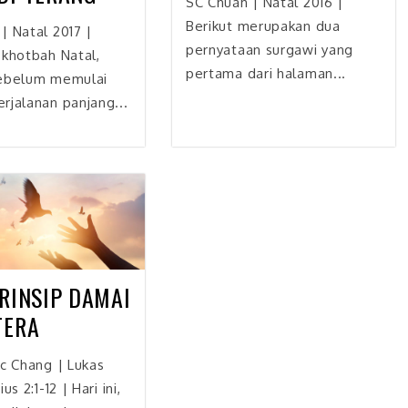
SC Chuah | Natal 2016 |
Berikut merupakan dua
| Natal 2017 |
pernyataan surgawi yang
 khotbah Natal,
pertama dari halaman...
Sebelum memulai
rjalanan panjang...
PRINSIP DAMAI
TERA
ic Chang | Lukas
us 2:1-12 | Hari ini,