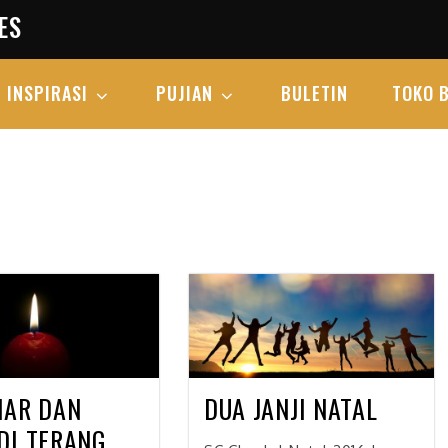
ES
INSPIRASI
PUJIAN
BULETIN
TOKO 
NAR DAN
DUA JANJI NATAL
DI TERANG