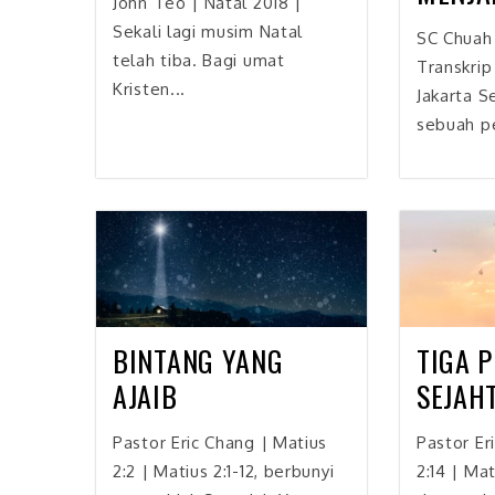
John Teo | Natal 2018 |
Sekali lagi musim Natal
SC Chuah 
telah tiba. Bagi umat
Transkrip
Kristen...
Jakarta 
sebuah pe
BINTANG YANG
TIGA 
AJAIB
SEJAH
Pastor Eric Chang | Matius
Pastor Er
2:2 | Matius 2:1-12, berbunyi
2:14 | Mati