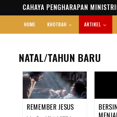
Skip
CAHAYA PENGHARAPAN MINISTRI
to
content
HOME
KHOTBAH
ARTIKEL
NATAL/TAHUN BARU
REMEMBER JESUS
BERSI
MENJA