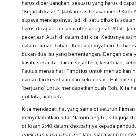
harus diperjuangkan, sesuatu yang harus dicapai
“Kejarlah kasih.” Jadikan kasih sasaranmu! Kata Y
supaya mencapainya. Jadi di satu pihak ia adalah
harus dicapai – dicapai oleh anugerah Allah. Jad
pekerjaan Allah di dalam diri kita. Keduanya sa
dalam firman Tuhan. Kedua pernyataan itu harus
bukan dua isu yang bertentangan. Dengan cara y
kasih, sukacita, damai sejahtera, kesetiaan, kel
Paulus menasihati Timotius untuk menjadikan ha
damai dan kesetiaan dan kekudusan. Hal-hal seper
‘berjuang’ untuk mendapatkan buah Roh. Kita h
gol kita, arah kita.
Kita mendapati hal yang sama di seluruh Firman
menyelamatkan kita. Namun begitu, kita juga di
di Kisah 2:40 dalam khotbahnya kepada pendud
angkatan yang jahat ini
.” Jadi, siapa yang men