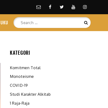
Email
facebook
Twitter
Youtube
Instagram
Search
BUKU
Search
for:
KATEGORI
Komitmen Total
Monoteisme
COVID-19
Studi Karakter Alkitab
1 Raja-Raja