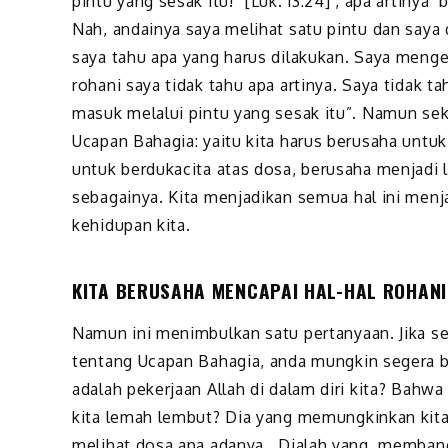
pintu yang sesak itu!” [Luk. 13:24] , apa artinya
Nah, andainya saya melihat satu pintu dan saya 
saya tahu apa yang harus dilakukan. Saya mengel
rohani saya tidak tahu apa artinya. Saya tidak t
masuk melalui pintu yang sesak itu”. Namun se
Ucapan Bahagia: yaitu kita harus berusaha untuk
untuk berdukacita atas dosa, berusaha menjadi 
sebagainya. Kita menjadikan semua hal ini menja
kehidupan kita.
KITA BERUSAHA MENCAPAI HAL-HAL ROHAN
Namun ini menimbulkan satu pertanyaan. Jika s
tentang Ucapan Bahagia, anda mungkin segera 
adalah pekerjaan Allah di dalam diri kita? Bahw
kita lemah lembut? Dia yang memungkinkan kita
melihat dosa apa adanya. Dialah yang membang