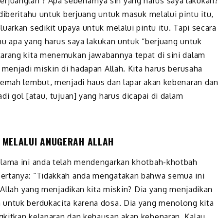
 ‘berjuanglah’? Apa sebenarnya sih yang harus saya lakukan
diberitahu untuk berjuang untuk masuk melalui pintu itu,
uarkan sedikit upaya untuk melalui pintu itu. Tapi secara
ahu apa yang harus saya lakukan untuk “berjuang untuk
karang kita menemukan jawabannya tepat di sini dalam
 menjadi miskin di hadapan Allah. Kita harus berusaha
lemah lembut, menjadi haus dan lapar akan kebenaran da
di gol [atau, tujuan] yang harus dicapai di dalam
I MELALUI ANUGERAH ALLAH
elama ini anda telah mendengarkan khotbah-khotbah
bertanya: “Tidakkah anda mengatakan bahwa semua ini
a Allah yang menjadikan kita miskin? Dia yang menjadikan
 untuk berdukacita karena dosa. Dia yang menolong kita
kitkan kelaparan dan kehausan akan kebenaran. Kalau