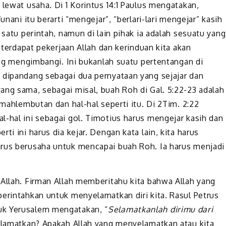
 lewat usaha. Di 1 Korintus 14:1 Paulus mengatakan,
unani itu berarti “mengejar”, “berlari-lari mengejar” kasih
 satu perintah, namun di lain pihak ia adalah sesuatu yang
i terdapat pekerjaan Allah dan kerinduan kita akan
ling mengimbangi. Ini bukanlah suatu pertentangan di
 dipandang sebagai dua pernyataan yang sejajar dan
ang sama, sebagai misal, buah Roh di Gal. 5:22-23 adalah
emahlembutan dan hal-hal seperti itu. Di 2Tim. 2:22
l-hal ini sebagai gol. Timotius harus mengejar kasih dan
ti ini harus dia kejar. Dengan kata lain, kita harus
arus berusaha untuk mencapai buah Roh. Ia harus menjadi
 Allah. Firman Allah memberitahu kita bahwa Allah yang
perintahkan untuk menyelamatkan diri kita. Rasul Petrus
uk Yerusalem mengatakan, “
Selamatkanlah dirimu dari
yelamatkan? Apakah Allah yang menyelamatkan atau kita