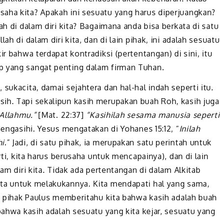
aha kita? Apakah ini sesuatu yang harus diperjuangkan?
ah di dalam diri kita? Bagaimana anda bisa berkata di satu
ah di dalam diri kita, dan di lain pihak, ini adalah sesuatu
ir bahwa terdapat kontradiksi (pertentangan) di sini, itu
p yang sangat penting dalam firman Tuhan.
sukacita, damai sejahtera dan hal-hal indah seperti itu.
ih. Tapi sekalipun kasih merupakan buah Roh, kasih juga
Allahmu.”
[Mat. 22:37]
“Kasihilah sesama manusia seperti
engasihi. Yesus mengatakan di Yohanes 15:12, “
Inilah
hi
.” Jadi, di satu pihak, ia merupakan satu perintah untuk
rti, kita harus berusaha untuk mencapainya), dan di lain
lam diri kita. Tidak ada pertentangan di dalam Alkitab
ita untuk melakukannya. Kita mendapati hal yang sama,
tu pihak Paulus memberitahu kita bahwa kasih adalah buah
 bahwa kasih adalah sesuatu yang kita kejar, sesuatu yang