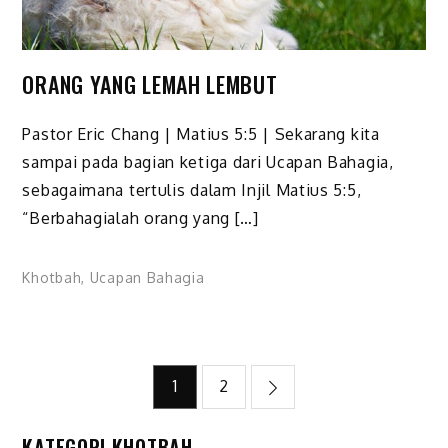
ORANG YANG LEMAH LEMBUT
Pastor Eric Chang | Matius 5:5 | Sekarang kita
sampai pada bagian ketiga dari Ucapan Bahagia,
sebagaimana tertulis dalam Injil Matius 5:5,
“Berbahagialah orang yang […]
Khotbah
,
Ucapan Bahagia
Posts
1
2
pagination
KATEGORI KHOTBAH