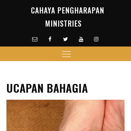
Skip
CAHAYA PENGHARAPAN
to
content
MINISTRIES
Email
facebook
Twitter
Youtube
Instagram
Menu
UCAPAN BAHAGIA