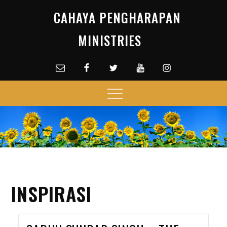
Skip
CAHAYA PENGHARAPAN
to
content
MINISTRIES
Email
facebook
Twitter
Youtube
Instagram
Menu
INSPIRASI