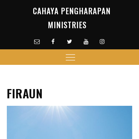
Skip
CAHAYA PENGHARAPAN
to
content
MINISTRIES
Email
facebook
Twitter
Youtube
Instagram
Menu
FIRAUN