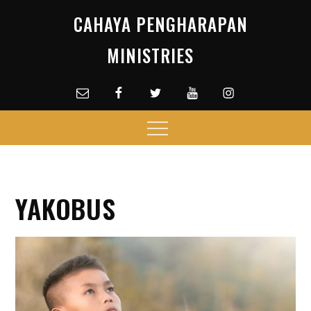
Skip
CAHAYA PENGHARAPAN
to
content
MINISTRIES
Email
facebook
Twitter
Youtube
Instagram
Menu
YAKOBUS