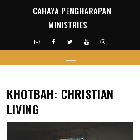
Skip
CAHAYA PENGHARAPAN
to
content
MINISTRIES
Email
facebook
Twitter
Youtube
Instagram
Menu
KHOTBAH: CHRISTIAN
LIVING