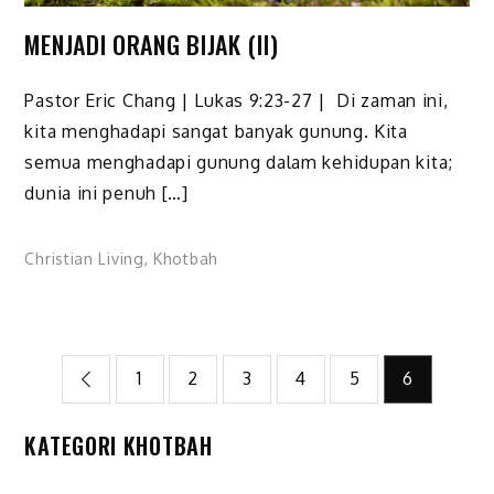
MENJADI ORANG BIJAK (II)
Pastor Eric Chang | Lukas 9:23-27 | Di zaman ini,
kita menghadapi sangat banyak gunung. Kita
semua menghadapi gunung dalam kehidupan kita;
dunia ini penuh […]
Christian Living
,
Khotbah
Posts
1
2
3
4
5
6
pagination
KATEGORI KHOTBAH