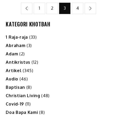
Posts
1
2
3
4
pagination
KATEGORI KHOTBAH
1 Raja-raja
(33)
Abraham
(3)
Adam
(2)
Antikristus
(12)
Artikel
(345)
Audio
(46)
Baptisan
(8)
Christian Living
(48)
Covid-19
(11)
Doa Bapa Kami
(8)