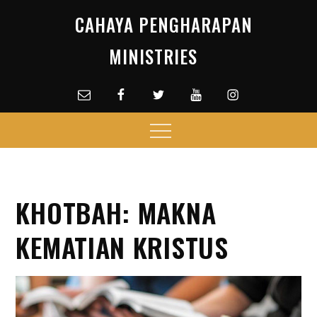
Skip
CAHAYA PENGHARAPAN
to
content
MINISTRIES
Email
facebook
Twitter
Youtube
Instagram
Menu
KHOTBAH: MAKNA
KEMATIAN KRISTUS