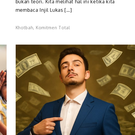
bukan teori. Kita melihat hal ini ketika kita
membaca Injil Lukas […]
Khotbah
,
Komitmen Total