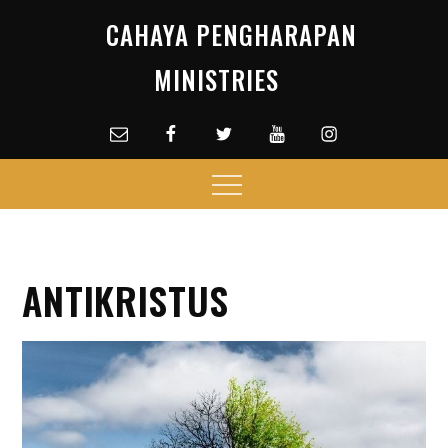
Skip
CAHAYA PENGHARAPAN
to
content
MINISTRIES
Email
facebook
Twitter
Youtube
Instagram
Menu
ANTIKRISTUS