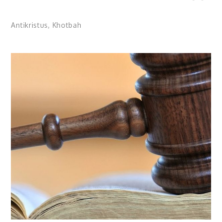
Antikristus
,
Khotbah