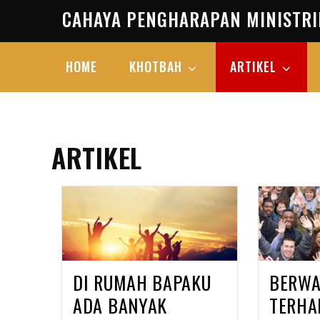
Skip
CAHAYA PENGHARAPAN MINISTRI
to
content
HOME
KHOTBAH
ARTIKEL
ARTIKEL
DI RUMAH BAPAKU
BERWA
ADA BANYAK
TERHA