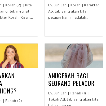
n | Korah (2) | Kita
Ev. Xin Lan | Korah | Karakter
an untuk melihat
Alkitab yang akan kita
kter Korah. Kisah...
pelajari hari ini adalah...
ARKAN
ANUGERAH BAGI
A
SEORANG PELACUR
HONG?
Ev. Xin Lan | Rahab (1) |
Tokoh Alkitab yang akan kita
an | Rahab (2) |
bahas hari ini...