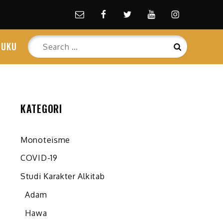
Email
facebook
Twitter
Youtube
Instagram
Search
BUKU
Search
for:
KATEGORI
Monoteisme
COVID-19
Studi Karakter Alkitab
Adam
Hawa