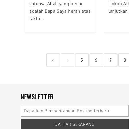
satunya Allah yang benar
Tokoh Alk
adalah Bapa Saya heran atas
lanjutkan 
fakta...
«
‹
5
6
7
8
NEWSLETTER