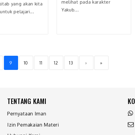
melihat pada karakter
itab yang akan kita
Yakub...
untuk pelajari...
9
10
11
12
13
›
»
TENTANG KAMI
KO
Pernyataan Iman
Izin Pemakaian Materi