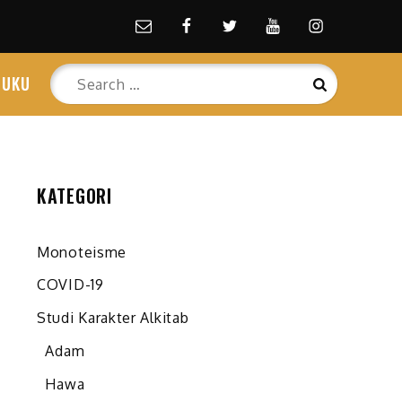
Email
facebook
Twitter
Youtube
Instagram
Search
BUKU
Search
for:
KATEGORI
Monoteisme
COVID-19
Studi Karakter Alkitab
Adam
Hawa