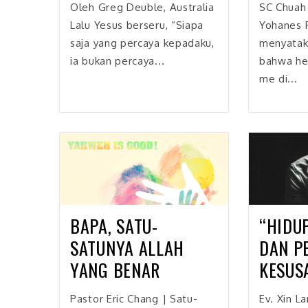
Oleh Greg Deuble, Australia
SC Chuah
Lalu Yesus berseru, “Siapa
Yohanes 
saja yang percaya kepadaku,
menyatak
ia bukan percaya...
bahwa he
me di...
BAPA, SATU-
“HIDU
SATUNYA ALLAH
DAN P
YANG BENAR
KESUS
Pastor Eric Chang | Satu-
Ev. Xin La