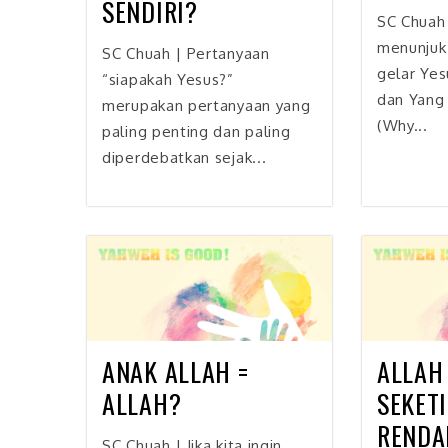
SENDIRI?
SC Chuah 
menunjuk
SC Chuah | Pertanyaan
gelar Yes
“siapakah Yesus?”
dan Yang
merupakan pertanyaan yang
(Why...
paling penting dan paling
diperdebatkan sejak...
ANAK ALLAH =
ALLAH
ALLAH?
SEKET
RENDA
SC Chuah | Jika kita ingin