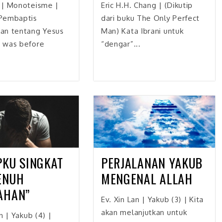
 | Monoteisme |
Eric H.H. Chang | (Dikutip
Pembaptis
dari buku The Only Perfect
an tentang Yesus
Man) Kata Ibrani untuk
 was before
“dengar”...
PKU SINGKAT
PERJALANAN YAKUB
ENUH
MENGENAL ALLAH
AHAN”
Ev. Xin Lan | Yakub (3) | Kita
akan melanjutkan untuk
n | Yakub (4) |