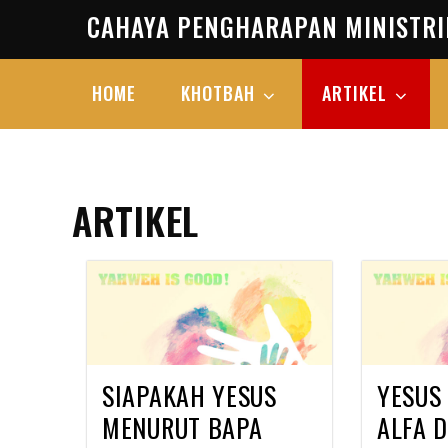
Skip
CAHAYA PENGHARAPAN MINISTRI
to
content
HOME
KHOTBAH
ARTIKEL
ARTIKEL
SIAPAKAH YESUS
YESUS
MENURUT BAPA
ALFA 