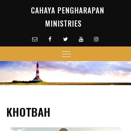
Skip
CAHAYA PENGHARAPAN
to
content
MINISTRIES
Email
facebook
Twitter
Youtube
Instagram
Menu
KHOTBAH