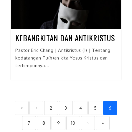
KEBANGKITAN DAN ANTIKRISTUS
Pastor Eric Chang | Antikristus (1) | Tentang
kedatangan Tu(h)an kita Yesus Kristus dan
terhimpunnya...
«
‹
2
3
4
5
6
7
8
9
10
›
»